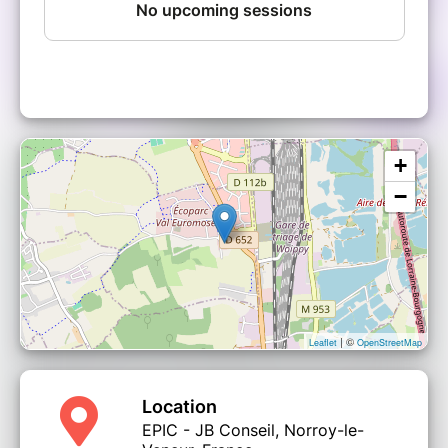
logique et efficace.
+
−
| ©
Leaflet
OpenStreetMap
Location
EPIC - JB Conseil, Norroy-le-