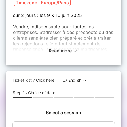
Timezone : Europe/Paris
sur 2 jours : les 9 & 10 juin 2025
Vendre, indispensable pour toutes les
entreprises. S’adresser à des prospects ou des
clients sans être bien préparé et prêt à traiter
les objections relève tout simplement de
l’inconscience ! Vous souhaitez maîtriser les
Read more
techniques de questionnement,
d'argumentation, de réponse aux objections
pour mieux convaincre vos prospects et
clients et augmenter ainsi vos taux de
conclusion. Alors venez découvrir ou
redécouvrir les 10 étapes clés pour se
différencier. Ce stage d’entrainement aux
techniques de vente vous permettra une
appropriation optimale de cette méthode
opérationnelle et une mise en oeuvre auprès
de vos clients dès le retour sur le terrain ! A
l’issue de cette formation, vous saurez
structurer votre vente dans un enchainement