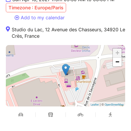
personnes vivant un deuil depuis moins de six mois.
Timezone : Europe/Paris
Prévoyez de venir avec votre pique-nique.
Add to my calendar
Studio du Lac
Studio du Lac, 12 Avenue des Chasseurs, 34920 Le
12 avenue des chasseurs, 34920, le Crès
Crès, France
+
−
| ©
Leaflet
OpenStreetMap