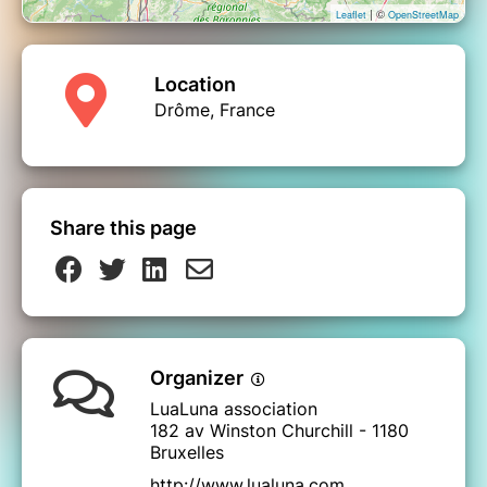
| ©
Leaflet
OpenStreetMap
Location
Drôme, France
Share this page
Organizer
LuaLuna association
182 av Winston Churchill - 1180
Bruxelles
http://www.lualuna.com