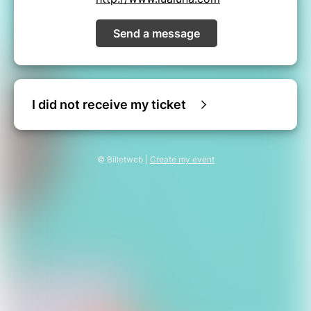
Send a message
I did not receive my ticket
© Billetweb |
Create my event