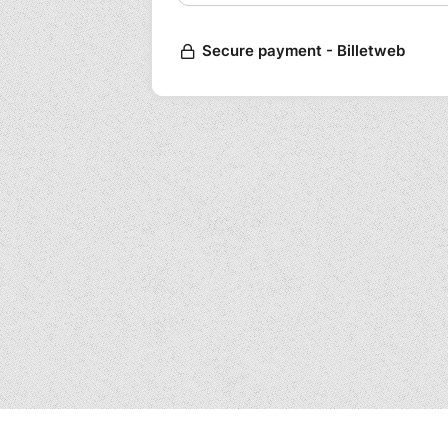
à tous les coups
*Utiliser un espace numérique clé 
pour votre communication et votre
*Partager et grandir ensemble* : B
autres participants, échanger des 
idées modélisantes.
Horaire :
de 09H à 17H30
Repas Auberge Espagnol chacun ra
boisson et vos couverts
Lieu :
11 rue Diderot 62300 Lens
Pré-requis :
Aucun ! Venez comme vous êtes, av
envies. Vous pouvez prévoir de qu
Prêts à vous lancer ? Ne tardez pas
Tarif :