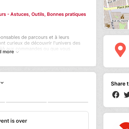
rs - Astuces, Outils, Bonnes pratiques
onsables de parcours et à leurs
ont curieux de découvrir l'univers des
déjà aux commandes ou que vous
d more
rmation est faite pour vous.
cours (classic, jeunes, duo, couples,
 et interactif pour tout comprendre sur
d'un parcours, intégrer pleinement votre
Share t
e, la génération Z, la place de la
ommunication, l'animation, le post-alpha,
ité.
 Découvrez la recette qui fera mouche