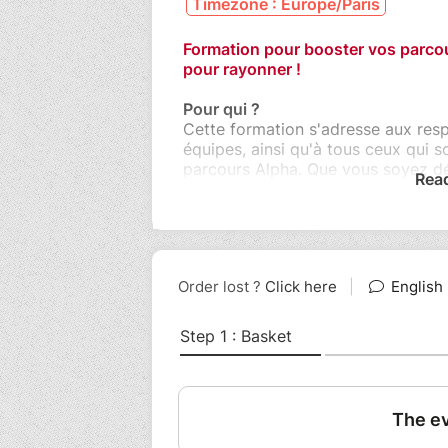
Timezone : Europe/Paris
Formation pour booster vos parcou
pour rayonner !
Pour qui ?
Cette formation s'adresse aux resp
équipes, ainsi qu'à tous ceux qui s
parcours Alpha. Que vous soyez 
Rea
hésitiez encore à plonger, cette fo
Au programme :
Voyage au coeur des différents par
parents, prison) : Des ateliers fun
les parcours. Les clés de réussite 
parcours dans la culture missionnair
famille, ...
Des échanges sur l'invitation, la c
... Des rencontres et de la convivial
Ce que vous allez apprendre :
*Une méthodologie qui cartonne* :