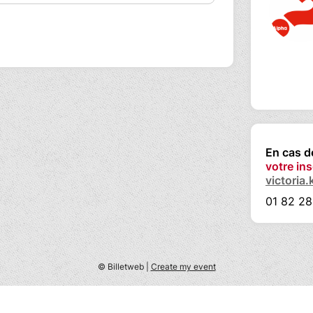
en main* : Explorer les outils numériques
 organisation
énéficiez des retours d'expérience des
astuces et repartez avec des nouvelles
mène un plat ou un dessert, une
En cas 
votre ins
victoria
01 82 28
ec votre curiosité, vos questions, vos
oi prendre des notes.
, inscrivez-vous !
© Billetweb |
Create my event