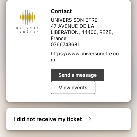
permettant de d'exprimer et completer son
Art Guerisseur/Guerisseuse.
Contact
UNIVERS SON ETRE
Seul les personnes ayant suivi le premier
47 AVENUE DE LA
module peuvent accéder a ce deuxieme
LIBERATION, 44400, REZE,
module.
France
0766743681
Cette Formation en Soin & Massage Sonore
https://www.universonetre.co
(module 2) est sur 2 jours de 10 h à 18h.
m
Un enseignement complet permettant tant
Send a message
aussi bien à la posture du Thérapeute ou du
patient d’aborder le soin & la thérapie sonore
sur une approche d’activation de son champ
View events
d’information afin de nourrir et développer la
conscience sereine, celle du corps et l’esprit.
Une Tonalité Vibratoire permettant de
développer, d’intégrer ou découvrir ses
I did not receive my ticket
facultés dites « de musicien de l’âme ».
Une prise de conscience relative souvent liée