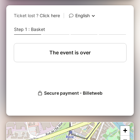
principalement le son et les vibrations des
bols tibétains pour apporter un lâcher-prise
physique et mental ayant pour objectif de
renforcer la santé.
Ce module vous permettra en complement du
premier module de rentrer un peu plus en
profondeur avec la dimension du soin sonore
après avoir mieux appréhender votre travail
du Ressentis.
Vous mettrez en pratique des protocoles
complet qui seront efficace afin de prodiguer
un massage sonore aux bols tibétains.
Un Elargissement de la pratique et des
protocoles comme : Apprentissage du bol
tibétain et de ses champs d’expression
thérapeutique. Egalement un ancrage et un
soin au Gong, une approche vibratoire
permettant aussi bien une libération dans le
+
Massage Sonore que de travailler les
protections lors des soins.