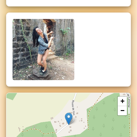
¨¨Emergence & Tissage du réseau Ecstatic
Dance en France¨¨ par des organisateurs &
intiateurs formés, aguerris, et portés par
l'énergie de la formation-transmission
Bienvenue dans la danse¨
PARCOURS Intensif
60h*** Le Parcours MAÎTRE.SSE DE
CEREMONIE Ecstatic Dance
EN PRESENTIEL INTENSIF & SUR 6 JOURS*
DU MARDI 6 MAI 19h *** AU
DIMANCHE 11 MAI 17h 2024
+
Le
Parcours MAÎTRE.SSE DE CEREMONIE
se
−
déroule en présentiel sur 6 jours :) d'activation
et de révélation pour t'accompagner dans
l'emmergence de la conscience de perception
élargie et en profondeur d'un Ceremony
Leader***