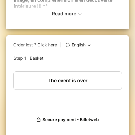
image, en compréhension & en découverte
intérieure !!! *°
Read more
*° BIENVENUE DANS LA DANSE, c’est le
cursus professionnalisant en français pour
devenir organisteur.trice Ecstatic Dance
et/ou initiateur-trice du rassemblement
communautaire Ecstatic Dance, sur des bases
concrètes, approfondies,
créatives, inspirantes et à échelle humaine*
L'Energie BDLD confirme, impulse cet
engouement pour l'Ecstatic Dance en France
et tous les territoires francophones *** et mon
enseignement contient véritablement cette
joie de voir EMERGER SUR LE LONG TERME à
Lille, Strasbourg, Caen, Dijon, Orléans, Tours,
Bourges, Avignon, Toulouse, Clermont-Ferrand,
Reims etc. etc. etc LE Rassemblements
Ecstatic Dance qui non seulement vous anime
mais aussi animera toute une nouvelle
communauté de danseurs avec qui partagé ce
qui a le plus de sens pour vous***