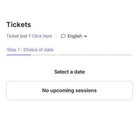
Date limite d'insciption : vendredi 10 juin 2026
Formation maintenue avec un minimum de 4
participant.es.
Tickets
Avec la formule avancée, vous pourrez également
participer à la préparation de l'atelier le vendredi en
soirée (de 19h30 à 21h environ sur site à Lyon 2) ainsi
qu'à l'observation d'un atelier parent-enfant Yes
space peinture le week-end (accueil des familles,
atelier yes space et remise en place de l'atelier). Un
créneau par stagiaire à raison de 4 créneaux par jour
(samedi ou dimanche). Vous recevrez un lien pour
vous inscrire au créneau qui vous intéresse dès
inscription.