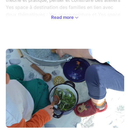
théorie et pratique, penser et construire des ateliers
Yes space à destination des familles en lien avec
deux thématiques : Yes space peinture et Yes space
Read more
nature.
- Présentation du concept de Yes space et de son
intéret sur le développement des enfants.
- Mise en avant de pédagogues qui se sont emparés
des questions de l’activité spontanée, libre et
autonome.
- Partage d’expériences et exemples de mises en
place concrètes en lien avec les thématiques.
- Temps d’exploration et de manipulation d’éléments
en petit groupe.
- Création de base sensorielle, notamment la
peinture.
Prochaine date : vendredi 10 juillet 2026