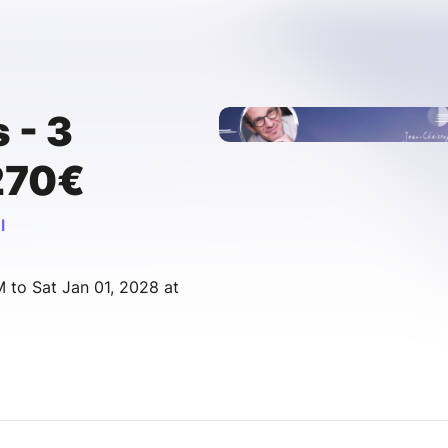
 - 3
270€
I
 to Sat Jan 01, 2028 at