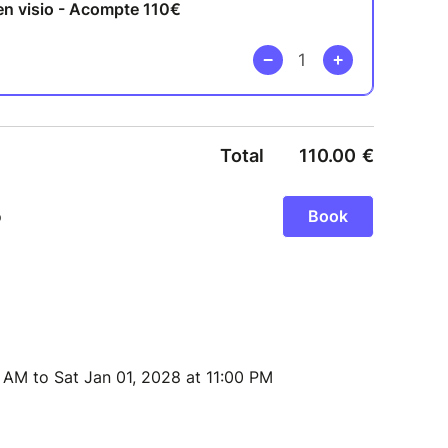
" est de 270€. Le solde (2 fois 80€) se fait au
séance.
 AM to Sat Jan 01, 2028 at 11:00 PM