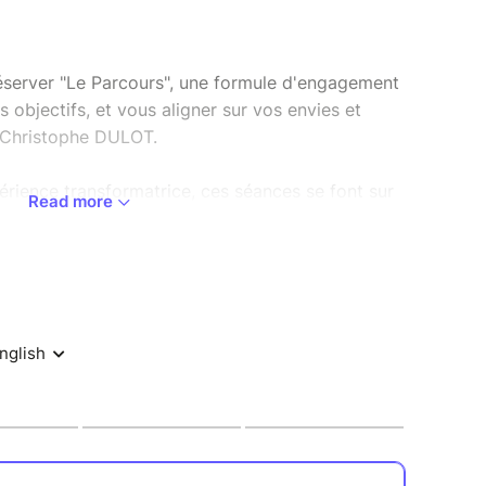
server "Le Parcours", une formule d'engagement
s objectifs, et vous aligner sur vos envies et
-Christophe DULOT.
périence transformatrice, ces séances se font sur
Read more
m.
je vous envoie le questionnaire de la séance
.
e qui vous permettra de faire le point sur votre
prendrons appui lors de l'accompagnement.
être honoré. Si vous avez un empêchement, nous
ans la mesure où vous me prévenez 2 jours