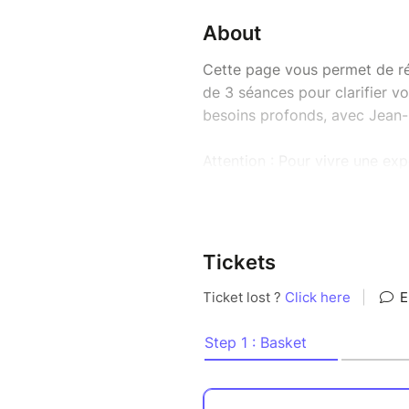
About
Cette page vous permet de ré
de 3 séances pour clarifier vo
besoins profonds, avec Jean
Attention : Pour vivre une ex
une durée de 2 mois maximu
Lorsque l'acompte est réglé, 
Initiale, et nous fixons un RDV
Tickets
Vous recevrez un questionnair
demande, et sur lequel nous 
Une fois réglé, le RDV doit 
pouvons décaler votre RDV d
ouvrés à l'avance.