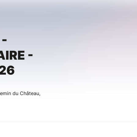
-
IRE -
26
emin du Château,