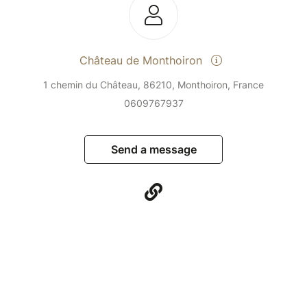
Château de Monthoiron
1 chemin du Château, 86210, Monthoiron, France
0609767937
Send a message
Contact u