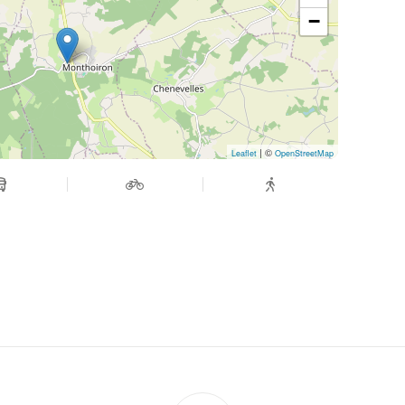
−
| ©
Leaflet
OpenStreetMap