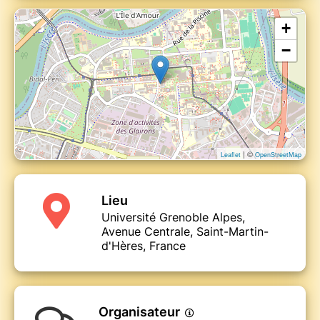
+
−
www.forumbienvivre.org
contact@forumbienvivre.org
| ©
Leaflet
OpenStreetMap
Lieu
Université Grenoble Alpes,
Avenue Centrale, Saint-Martin-
d'Hères, France
Organisateur