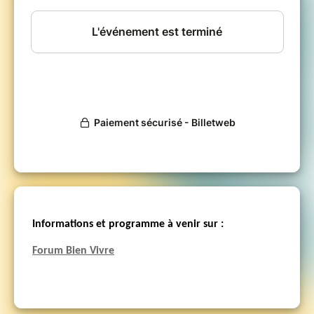
Au programme pendant ces 3 jours : des
assemblées plénières, des tables rondes, des
ateliers participatifs, des temps ouverts et des
propositions culturelles en soirée!
Pour cette édition, nous avons déjà reçu plus
de
120 contributions et une quarantaine dans
le colloque scientifique.
Plus que jamais,
le
Forum International pour le Bien Vivre doit
relayer des témoignages venus du monde
entier pour rendre visible et concrète une
vision du développement fondée sur le bien
vivre.
Retour en vidéo sur l'édition 2018 :
Informations et programme à venir sur :
Forum Bien Vivre