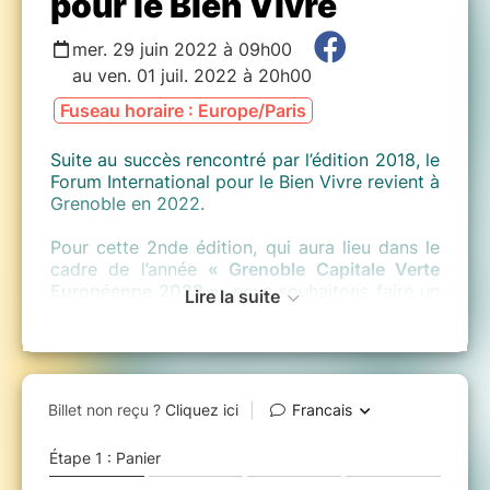
pour le Bien Vivre
mer. 29 juin 2022 à 09h00
au ven. 01 juil. 2022 à 20h00
Fuseau horaire : Europe/Paris
Suite au succès rencontré par l’édition 2018, le
Forum International pour le Bien Vivre revient à
Grenoble en 2022.
Pour cette 2nde édition, qui aura lieu dans le
cadre de l’année
« Grenoble Capitale Verte
Européenne 2022 »,
nous souhaitons faire un
Lire la suite
pas de plus, afin d’accélérer le changement de
boussole dont les crises récentes ont conforté
l’impérieuse nécessité. Il s’agira aussi de
traduire en actes et en indicateurs le bien
vivre, entre plafond environnemental et
plancher social et de continuer à soutenir,
élargir et nourrir la communauté des acteurs
et actrices de ce changement.