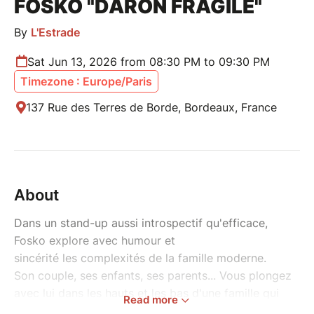
FOSKO "DARON FRAGILE"
By
L'Estrade
Sat Jun 13, 2026 from 08:30 PM to 09:30 PM
Timezone : Europe/Paris
137 Rue des Terres de Borde, Bordeaux, France
About
Dans un stand-up aussi introspectif qu'efficace,
Fosko explore avec humour et
sincérité les complexités de la famille moderne.
Son couple, ses enfants, ses parents... Vous plongez
avec lui dans les hauts et les bas d'une famille qui
Read more
pourrait clairement être la vôtre. Un regard frais,