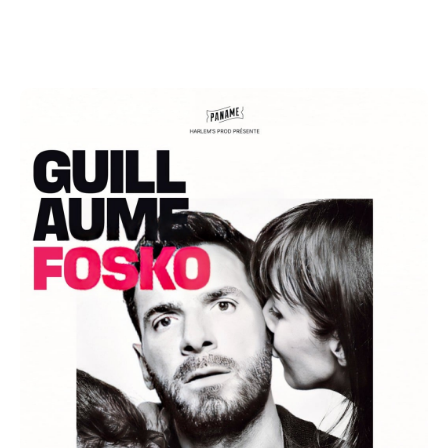
authentique et bourré d'auto-dérision.
Le Saviez-vous ?
Stand-upper résident du Paname Art Café & Café
Oscar Vu à la TV sur Canal+, France2, & NRJ12
Chroniqueur radio
Vidéos cumulant des millions de vues sur les réseaux
Ouverture des portes 19h30
Début 20h30