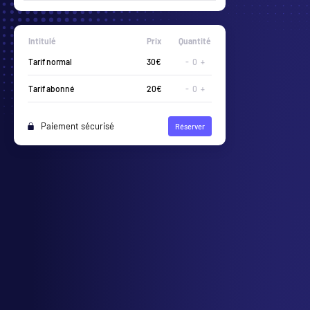
Intitulé
Prix
Quantité
-
0
+
-
0
+
Paiement sécurisé
Réserver