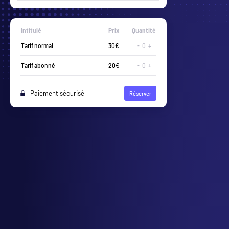
Intitulé
Prix
Quantité
Tribune Or
20€
-
0
+
Tarif abonné
10€
-
0
+
Paiement sécurisé
Réserver