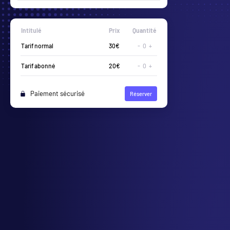
Intitulé
Prix
Quantité
-
0
+
-
0
+
Paiement sécurisé
Réserver