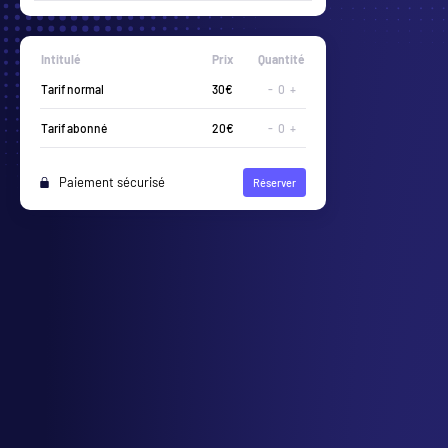
Intitulé
Prix
Quantité
-
0
+
-
0
+
Paiement sécurisé
Réserver