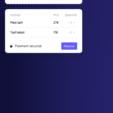
Intitulé
Prix
Quantité
-
0
+
-
0
+
Paiement sécurisé
Réserver