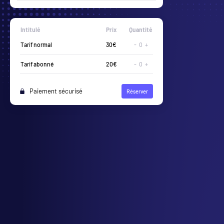
Intitulé
Prix
Quantité
-
0
+
-
0
+
Paiement sécurisé
Réserver