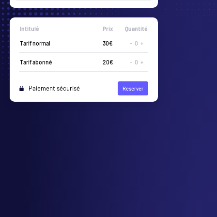
Intitulé
Prix
Quantité
Tribune Or
20€
-
0
+
Tarif abonné
10€
-
0
+
Paiement sécurisé
Réserver