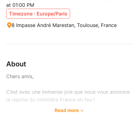
at 01:00 PM
Timezone : Europe/Paris
8 Impasse André Marestan, Toulouse, France
About
Chers amis,
C’est avec une immense joie que nous vous annonce
la reprise du ministère France en feu !
Read more
Après une période d’arrêt, une conviction résonne
dans nos cœurs : Dieu désire réveiller l'esprit
d'adoration sur la France et entendre la voix de
l’Épouse. Une voix qui proclame la beauté du