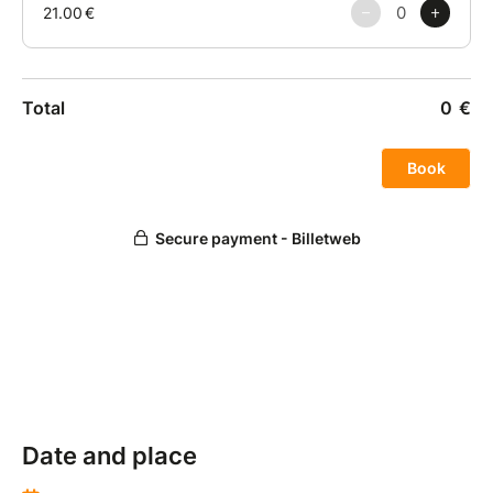
continuellement.
Rejoignez-nous, ensemble remontons sur l’autel et
offrons nos vies au plus beau de tous les Fils de
l’Homme.
Que le feu brûle sur l'autel et qu’il ne s’éteigne pas.
Date and place