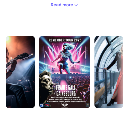
Read more
Ce concept inédit débute par un tribute exceptionnel
aux deux grandes légendes de la chanson française.
À travers la France, revivez leurs plus grands succès
en compagnie des musiciens ayant collaboré avec
eux.
Pour sublimer cette soirée, la talentueuse chanteuse
Laure Le Gal vous enchantera par la profondeur et
l'émotion de sa voix, tandis que Denis Palatin, batteur
au groove imparable et collaborateur de Fred
Chapellier et Neal Black, rythmera chaque morceau
avec une maîtrise impressionnante. Stéphane Michel,
avec sa ressemblance troublante avec Serge
Gainsbourg, vous plongera dans une atmosphère
inoubliable.
À la basse, Philippe "Fifi" Chayeb, l’un des derniers