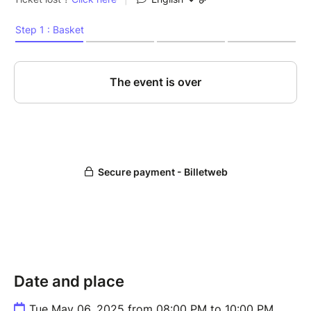
sonore et visuelle sans égale.
Un concert inoubliable vous attend, mais attention,
les places sont limitées. Une séance de dédicaces
clôturera la soirée. Ne manquez pas cette expérience
exclusive !
Date and place
Tue May 06, 2025 from 08:00 PM to 10:00 PM