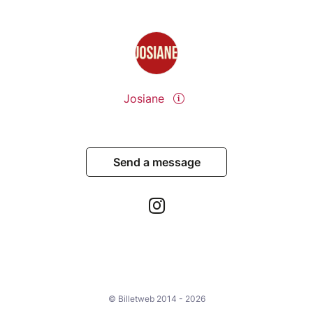
Prix
- Tarif libre : 39€ (+0,68 € de frais de billetterie, on
joue franc-jeu) = 39,68€
si l’argent est un frein pour toi, tu es invitée à payer
ce que tu peux (limité à une place par personne)
Josiane
- Standard : 42€ (+0,71€ de frais de billetterie, on
joue franc-jeu) = 42,71€
Send a message
Dans ton billet, tu as :
– L’accompagnement par Carolina
– Tout le matériel de peinture fourni
– 1 boisson offerte <3
– Et ta toile collective à découvrir en fin d’atelier
Où ?
The Babel Community | Le Restaurant
© Billetweb 2014 - 2026
1 Rue Papin, 59650 Villeneuve-d'Ascq