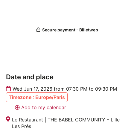
naturellement, sans pression. Ici, il n’y a rien à
“abîmer”, seulement à transformer !! Chaque trace
devient une rencontre, chaque couleur un dialogue.
Le tout autour d'une œuvre commune, guidée par
Carolina, artiste peintre, pour que la création ait un fil
rouge, une âme, un point de départ partagé.
À la fin, tu repars avec une œuvre unique, façonnée
par plusieurs regards, un fragment de création
partagée !
Date and place
Au programme :
Wed Jun 17, 2026 from 07:30 PM to 09:30 PM
- Introduction à la peinture acrylique et à l’atelier
Timezone : Europe/Paris
collectif
- Création d’une base personnelle sur toile
Add to my calendar
- Rotations entre participantes pour enrichir chaque
Le Restaurant | THE BABEL COMMUNITY – Lille
œuvre
Les Prés
- Exploration libre des couleurs, formes et textures