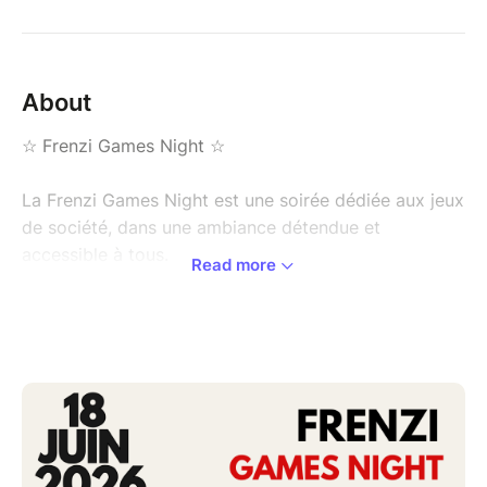
About
☆ Frenzi Games Night ☆
La Frenzi Games Night est une soirée dédiée aux jeux
de société, dans une ambiance détendue et
accessible à tous.
Read more
Au programme :
• Code Names
• Undercover
• Skyjo
• Puissance 4
• et d'autres jeux faciles à prendre en main.
Aucune expérience n’est nécessaire : les règles sont