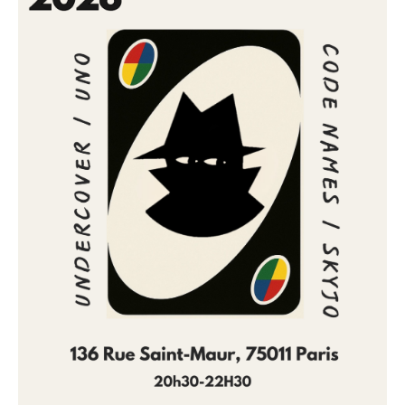
expliquées sur place et les participants changent
régulièrement de table afin de découvrir de nouveaux
jeux et de nouvelles personnes.
• Lieu : Maison Tê, 136 rue Saint-Maur, 75011 Paris
• Date : Jeudi 18 juin 2026
• Horaire : 20h30 à 22h30
Que vous veniez seul(e) ou accompagné(e), l’objectif
est avant tout de passer un bon moment autour du
jeu dans une ambiance chaleureuse et bienveillante.
À bientôt pour une nouvelle édition de la Frenzi
Games Night !