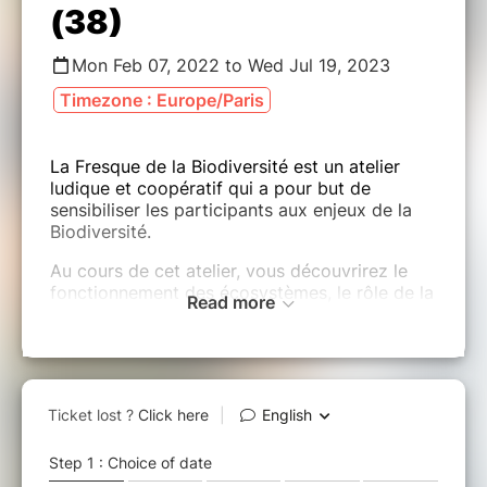
(38)
Mon Feb 07, 2022 to Wed Jul 19, 2023
Timezone : Europe/Paris
La Fresque de la Biodiversité est un atelier
ludique et coopératif qui a pour but de
sensibiliser les participants aux enjeux de la
Biodiversité.
Au cours de cet atelier, vous découvrirez le
fonctionnement des écosystèmes, le rôle de la
Read more
Biodiversité pour l'humanité, les interactions
avec les activités humaines et les menaces
liées à son érosion.
La participation à l'atelier est à prix libre et
conscient, selon votre estimation de la valeur
de l'atelier, du temps consacré pour son
organisation et vos capacités financières. Les
montants récoltés sont destinés à financer les