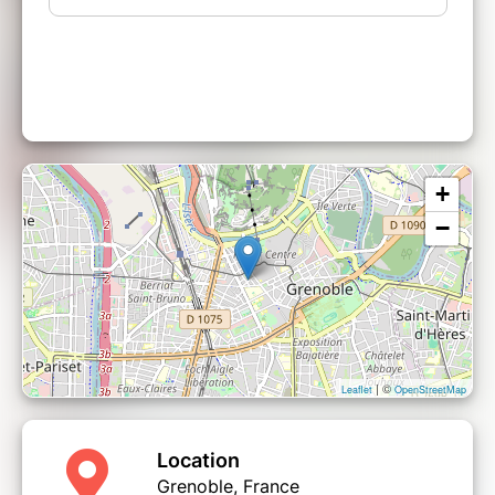
+
−
| ©
Leaflet
OpenStreetMap
Location
Grenoble, France