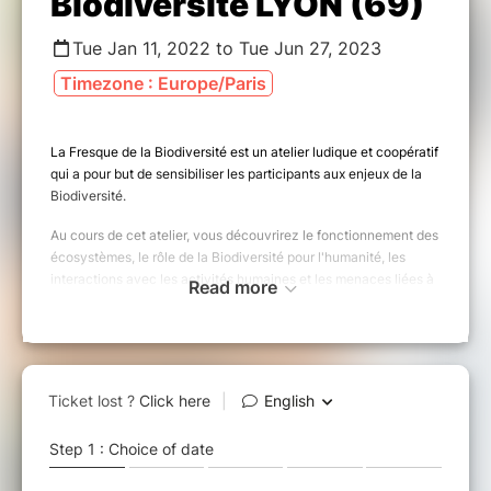
Biodiversité LYON (69)
Tue Jan 11, 2022 to Tue Jun 27, 2023
Timezone : Europe/Paris
La Fresque de la Biodiversité est un atelier ludique et coopératif
qui a pour but de sensibiliser les participants aux enjeux de la
Biodiversité.
Au cours de cet atelier, vous découvrirez le fonctionnement des
écosystèmes, le rôle de la Biodiversité pour l'humanité, les
interactions avec les activités humaines et les menaces liées à
Read more
son érosion.
La participation à l'atelier est à prix libre et conscient, selon
votre estimation de la valeur de l'atelier, du temps consacré
pour son organisation et vos capacités financières. Les
montants récoltés sont destinés à financer les outils de la
Fresque, des actions de sensibilisation ainsi que le
développement du réseau de la Fresque de la Biodiversité.