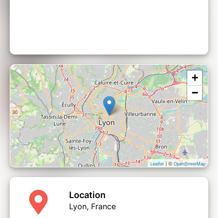
+
−
| ©
Leaflet
OpenStreetMap
Location
Lyon, France