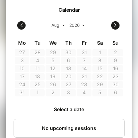
Durée 3h00
15 min Présentation du concept + Icebreaker
30 min Apéro pour comprendre le mécanisme des
écosystèmes
75 min de Fresque de la Biodiversité et ses 5 lots de
40 cartes
30 min de créativité pour personnaliser et faire
émerger des émotions
30 min de restitution & débrief & échange
Afin de commencer à l'heure, merci de venir 15 minutes avant
l'heure annoncée.