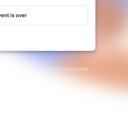
niquer, à la fois en sessions plénières
gitale Mural pour manipuler les éléments
ticiper, vous devez utiliser un
te ou votre téléphone. Cela ne
er que vous allez expérimenter.
 casque rendra également votre expérience
© Billetweb |
Create my event
qui nécessiteraient d'être portés à
ettraient de suivre l'atelier dans les
nous pour en parler.
atelier co-créé par Belugames & l'Essec