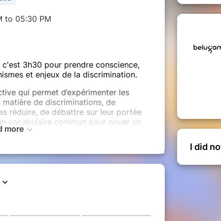
M to 05:30 PM
e, c'est 3h30 pour prendre conscience,
smes et enjeux de la discrimination.
ective qui permet d’expérimenter les
 matière de discriminations, de
s réduire, de débattre sur leur portée
t un vocabulaire commun pour nouer un
d more
er une société plus inclusive et plus
I did n
cipant.es pour cette session en ligne.
ancellier, facilitatrice certifiée.
tils digitaux :