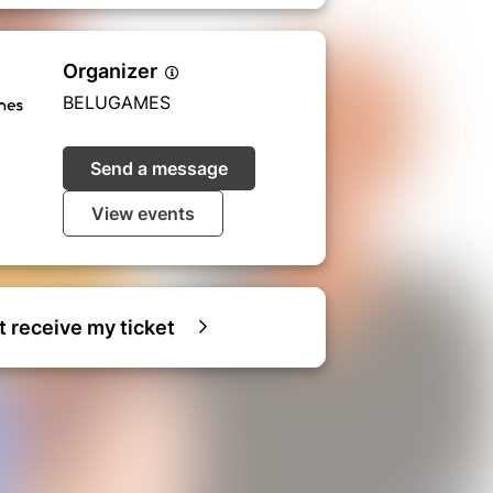
Organizer
BELUGAMES
Send a message
View events
ot receive my ticket