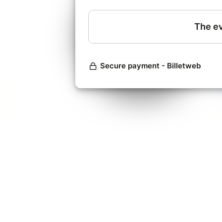
- nous utiliserons Zoom pour commu
et en petits groupes ;
- nous utiliserons la plateforme di
de la Fresque.
Veuillez noter que pour pouvoir par
ordinateur et ***PAS*** une tablet
fonctionne pas pour le type d'ateli
L'utilisation d'une souris et d'un
plus confortable.
-----
Avez-vous des besoins particuliers 
notre connaissance et qui vous perm
meilleures conditions ? Contactez-
- ----
L a Fresque de la Diversité est un 
Business School.