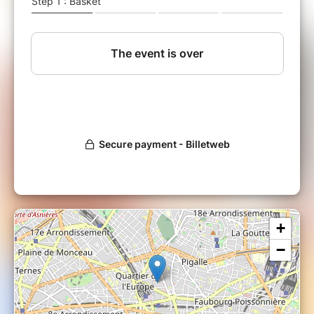
D'une durée de 3h, elle peut accueillir entre 10
et 16 personnes.
Cette fresque sera animée par Isabelle
Bapteste, co-creatrice de la Fresque.
Avez-vous des besoins particuliers qui
nécessiteraient d'être portés à notre
connaissance et qui vous permettraient de
suivre l'atelier dans les meilleures conditions ?
Contactez-nous pour en parler.
- ----
L a Fresque de la Diversité est un atelier co-
créé par Belugames & l'Essec Business School.
+
−
https://fresquedeladiversite.org/