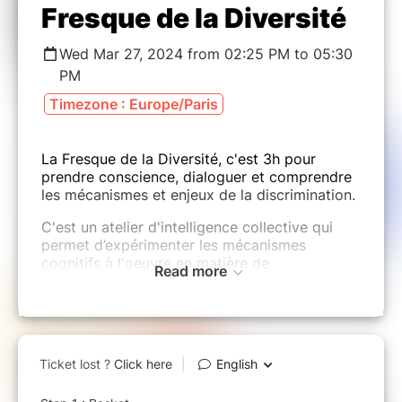
Fresque de la Diversité
Wed Mar 27, 2024 from 02:25 PM to 05:30
PM
Timezone : Europe/Paris
La Fresque de la Diversité, c'est 3h pour
prendre conscience, dialoguer et comprendre
les mécanismes et enjeux de la discrimination.
C'est un atelier d'intelligence collective qui
permet d’expérimenter les mécanismes
cognitifs à l'oeuvre en matière de
Read more
discriminations, de découvrir des approches
visant à les réduire, de débattre sur leur
portée et leurs limites, tout en acquérant un
vocabulaire commun pour nouer un dialogue
constructif et faire émerger une société plus
inclusive et plus apaisée.