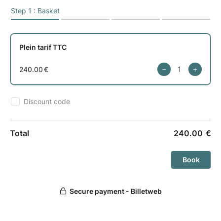
Pourquoi ?
Pour permettre aux professionnels de mieux
comprendre les enjeux environnementaux et
sociétaux de la filière de la Restauration Hors
Domicile, de partager une compréhension et un
langage communs, et surtout d’identifier des
solutions concrètes à leur portée.
Pour qui ?
Une initiative conçue pour engager tous les acteurs
de la Restauration Hors Domicile, du champ à
l’assiette : industriels fournisseurs, grossistes-
distributeurs, restaurateurs, chefs, écoles…
Comment ?
Un atelier de 3h animé par un facilitateur formé, pour
un groupe de 6 à 12 personnes. Une méthode mêlant
intelligence collective, approche ludique et supports