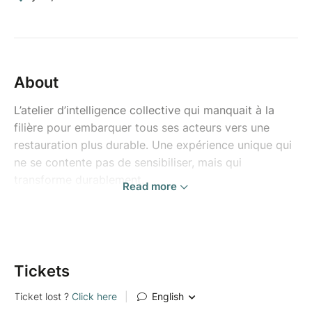
About
L’atelier d’intelligence collective qui manquait à la
filière pour embarquer tous ses acteurs vers une
restauration plus durable. Une expérience unique qui
ne se contente pas de sensibiliser, mais qui
transforme durablement.
Read more
La Fresque de la Restauration est une expérience
collaborative et transformatrice pour mieux
comprendre pourquoi et comment la restauration
peut agir pour contribuer à faire émerger un modèle
Tickets
alimentaire durable.