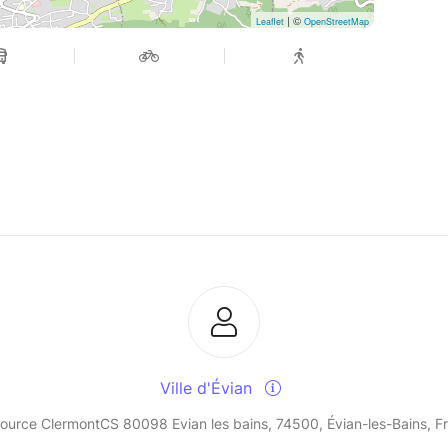
| ©
Leaflet
OpenStreetMap
Ville d'Évian
 source ClermontCS 80098 Evian les bains, 74500, Évian-les-Bains, F