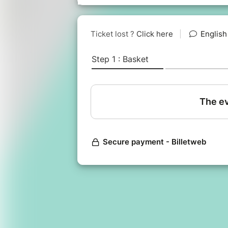
Où vont nos déchets une fois colle
Quelles sont les conséquences envi
l’enfouissement et du recyclage des
Voici des questions auxquelles vo
l’atelier.
La Fresque permet aussi de prend
de ressources au quotidien à trave
sensibilisant sur les bonnes pratiqu
Elle permet enfin de réfléchir sur 
de découvrir des alternatives zéro 
Une partie du jeu consiste à pren
collectivement, puis à les disposer
seconde partie de débrief et d’éch
N'attendez pas et venez tester l'ate
!
Cet atelier se tiendra en présentiel