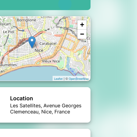
+
−
| ©
Leaflet
OpenStreetMap
Location
Les Satellites, Avenue Georges
Clemenceau, Nice, France