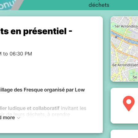
s en présentiel -
M to 06:30 PM
illage des Fresque organisé par Low
er ludique et collaboratif
invitant les
ir de leurs déchets, à prendre
d more
abitudes de consommation et à réfléchir
les réduire.