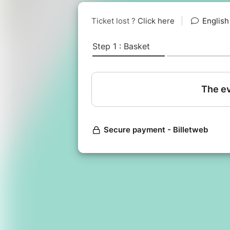
Où vont nos déchets une fois colle
Quelles sont les conséquences envi
l’enfouissement et du recyclage des
Voici des questions auxquelles vo
l’atelier.
La Fresque permet aussi de prend
de ressources au quotidien à trave
sensibilisant sur les bonnes pratiqu
Elle permet enfin de réfléchir sur 
de découvrir des alternatives zéro 
Une partie du jeu consiste à pren
collectivement, puis à les disposer
seconde partie de débrief et d’éch
N'attendez pas et venez tester l'ate
!
Cet atelier se tiendra en présentiel
n'hésitez pas à venir 5mn plus tôt.