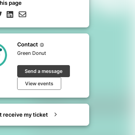
his page
Contact
Green Donut
Send a message
View events
ot receive my ticket