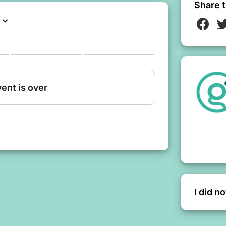
ctés ? Comment sont-ils traités ?
Share t
ronnementales de l’incinération, de
 déchets ? Qu’est-ce que le lixiviat ?
us serez en mesure de répondre après
re conscience de notre consommation
rs le prisme des déchets tout en
es de tri et de prévention.
les pratiques de réduction des déchets et
déchet, zéro gaspillage.
dre connaissance des cartes
 par liens pour créer une fresque. Une
anges suivra.
lier à la date & heure inscrite plus haut
I did n
et commencera à l'heure précise, donc