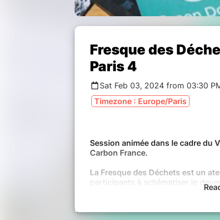
Fresque des Déchet
Paris 4
Sat Feb 03, 2024 from 03:30 P
Timezone : Europe/Paris
Session animée dans le cadre du V
Carbon France.
La Fresque des Déchets est un ateli
participants à schématiser le deven
Rea
conscience des impacts de leurs h
ensemble aux actions à mener pour 