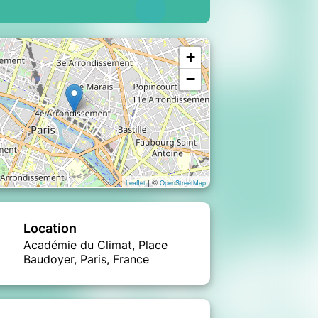
+
−
| ©
Leaflet
OpenStreetMap
Location
Académie du Climat, Place
Baudoyer, Paris, France