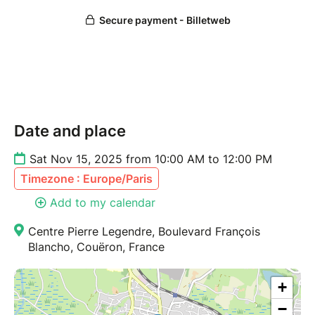
des prochains ateliers !
https://urlr.me/9JTj4C
Plus d'informations :
Vanessa Bourquin - vanessabourquin44@gmail.com
https://www.linkedin.com/in/vanessa-bourquin/
Date and place
Sat Nov 15, 2025 from 10:00 AM to 12:00 PM
Timezone : Europe/Paris
Add to my calendar
Centre Pierre Legendre, Boulevard François
Blancho, Couëron, France
+
−