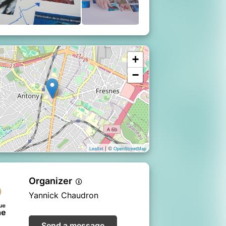
+
−
| ©
Leaflet
OpenStreetMap
Organizer
Yannick Chaudron
Send a message