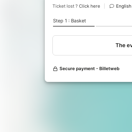
Sa biodiversité fascinante, son rôle 
l'étendue de ses nombreuses ressour
activités et de nos gestes du quotidie
Testez la version 2h de l'atelier p
animation rapide, ludique et collab
- Comprendre les grands enjeux
- Faire le lien entre notre quotidie
- Repartir avec des clés d’action c
_____
Créé par Alice Vitoux et inspiré de "L
à tous, citoyens, collectivités, entre
exploration sous-marine collective.
Pour en savoir plus :
www.fresqueoc
Écoutez notre Podcast "
Le Fil de l