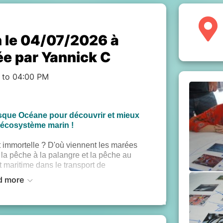
 le 04/07/2026 à
ée par Yannick C
 to 04:00 PM
resque Océane pour découvrir et mieux
'écosystème marin !
 immortelle ? D'où viennent les marées
e la pêche à la palangre et la pêche au
rt maritime dans le transport de
d more
e
”, un atelier ludique et collaboratif pour
nsion d’ensemble des enjeux de l’océan, à
i d'opportunités, et avec à la clé l’envie
ent.