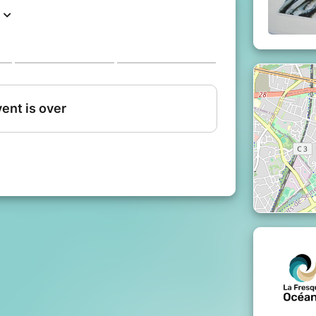
essentiel dans la machine climatique,
ces, mais aussi les impacts de nos
n n'auront plus de secret pour vous !
hare "la Fresque Océane", une
orative pour :
n et les impacts sur l'Océan
oncrètes !
a Fresque du Climat", cet atelier s’adresse
prises ou écoles, et vous plongera dans une
eane.org
a Mer
"