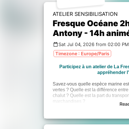
ATELIER SENSIBILISATION
Fresque Océane 2h
Antony - 14h anim
Sat Jul 04, 2026 from 02:00 PM
Timezone : Europe/Paris
Participez à un atelier de La F
appréhender l
Savez-vous quelle espèce marine est
vertes ? Quelle est la différence entr
chalut ? Quelle est la part du transpo
marchandises ?
Rea
Venez découvrir la “
Fresque Océan
bénéficier d'une meilleure compréhe
la fois en termes de menaces mais auss
d’agir individuellement et collectivem