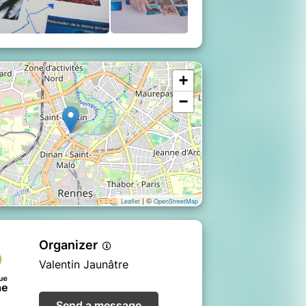
+
−
| ©
Leaflet
OpenStreetMap
Organizer
Valentin Jaunâtre
Send a message