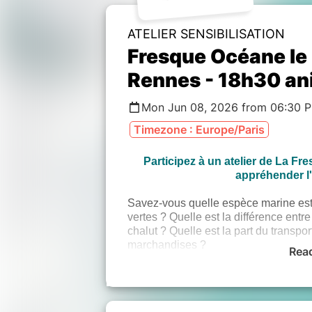
ATELIER SENSIBILISATION
Fresque Océane le
Rennes - 18h30 ani
Mon Jun 08, 2026 from 06:30 
Timezone : Europe/Paris
Participez à un atelier de La F
appréhender l
Savez-vous quelle espèce marine est
vertes ? Quelle est la différence entr
chalut ? Quelle est la part du transpo
marchandises ?
Rea
Venez découvrir la “
Fresque Océan
bénéficier d'une meilleure compréhe
la fois en termes de menaces mais auss
d’agir individuellement et collectivem