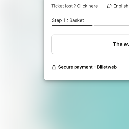
Sa biodiversité fascinante, son rôle 
l'étendue de ses nombreuses ressour
activités et de nos gestes du quotidie
_____
Créé par Alice Vitoux et inspiré de "L
à tous, citoyens, collectivités, entre
exploration sous-marine collective.
Pour en savoir plus :
www.fresqueoc
Écoutez notre Podcast "
Le Fil de l