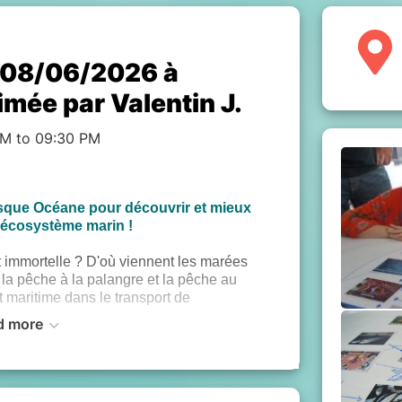
 08/06/2026 à
mée par Valentin J.
PM to 09:30 PM
resque Océane pour découvrir et mieux
'écosystème marin !
 immortelle ? D'où viennent les marées
e la pêche à la palangre et la pêche au
rt maritime dans le transport de
d more
e
”, un atelier ludique et collaboratif pour
nsion d’ensemble des enjeux de l’océan, à
i d'opportunités, et avec à la clé l’envie
ent.