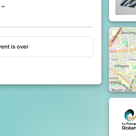
essentiel dans la machine climatique,
ces, mais aussi les impacts de nos
n n'auront plus de secret pour vous !
a Fresque du Climat", cet atelier s’adresse
prises ou écoles, et vous plongera dans une
eane.org
a Mer
"