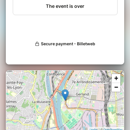
la clé l’envie d’agir individuellement et
collectivement !
Sa biodiversité fascinante, son rôle essentiel
dans la machine climatique, l'étendue de ses
nombreuses ressources, mais aussi les
impacts de nos activités et de nos gestes du
quotidien n'auront plus de secret pour vous...
Créé par Alice Vitoux et inspiré de "La Fresque
du Climat", cet atelier s’adresse à tous,
citoyens, collectivités, entreprises ou écoles, et
vous plongera dans une exploration sous-
marine collective.
+
Pour en savoir plus :
www.fresqueoceane.org
−
| ©
Leaflet
OpenStreetMap