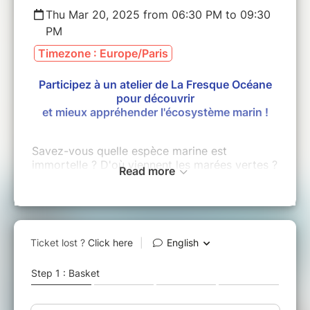
Thu Mar 20, 2025 from 06:30 PM to 09:30
PM
Timezone : Europe/Paris
Participez à un atelier de La Fresque Océane
pour découvrir
et mieux appréhender l'écosystème marin !
Savez-vous quelle espèce marine est
immortelle ? D'où viennent les marées vertes ?
Read more
Quelle est la différence entre la pêche à la
palangre et la pêche au chalut ? Quelle est la
part du transport maritime dans le transport
de marchandises ?
Venez découvrir la “Fresque Océane”, un
atelier ludique et collaboratif pour bénéficier
d'une meilleure compréhension d’ensemble des
enjeux de l’océan, à la fois en termes de
menaces mais aussi d'opportunités, et avec à