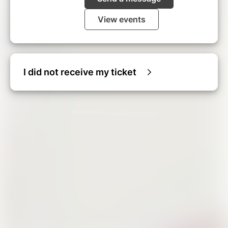
View events
I did not receive my ticket
© Billetweb |
Create my event