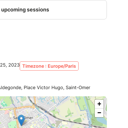
g 25, 2023
Timezone : Europe/Paris
Aldegonde, Place Victor Hugo, Saint-Omer
+
−