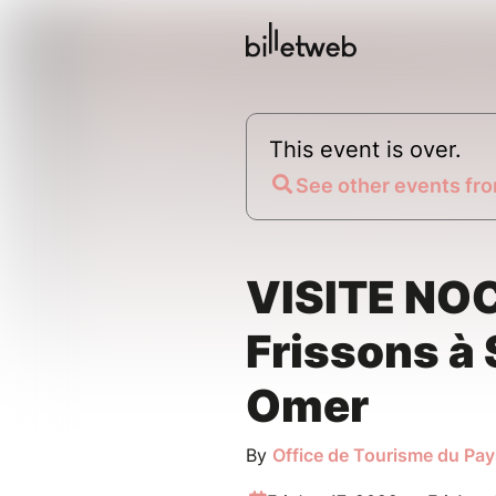
This event is over.
See other events fro
VISITE NO
Frissons à 
Omer
By
Office de Tourisme du Pa