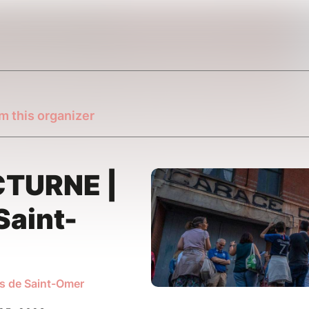
m this organizer
CTURNE |
Saint-
ys de Saint-Omer