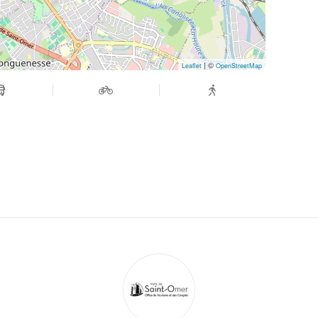
| ©
Leaflet
OpenStreetMap