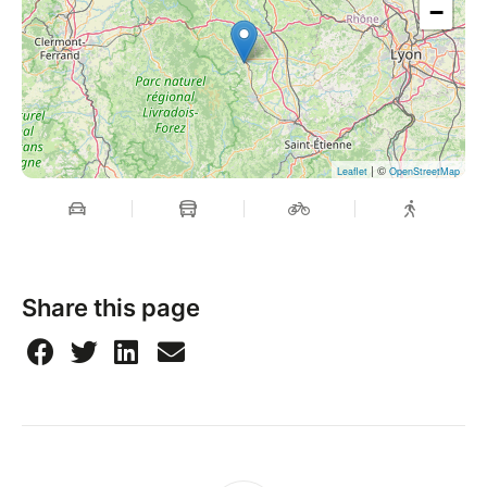
−
| ©
Leaflet
OpenStreetMap
Share this page