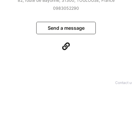
82, route de Bayonne, 31300, TOULOUSE, France
0983052290
Send a message
Contact u