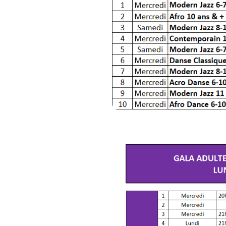
Mardi 9 juin : 2 représentatio
• Gala Adultes B de 18h45
• Gala Adultes B de 21h30
⚠️⚠️ ️Quelques rappels importa
Nous avons 5 Galas distin
Galas Adultes. Veillez bie
détail des groupes présent
ligne. Si votre famille sou
sélectionner tous les gal
Tous les mineurs spectateu
nourrissons même s'ils se
il s'agit d'une obligatio
billets pour les 0-3 sont gr
Le PLACEMENT est LIBRE.