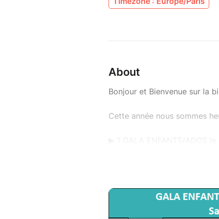
Timezone : Europe/Paris
About
Bonjour et Bienvenue sur la b
Cette année nous sommes heu
▶ 1 GALA ENFANTS/ADOS le 
Gala Enfants/Ados de 18h30 
▶ 4 GALAS ADULTES au BAS
Lundi 8 juin : 2 représentatio
• Gala Adultes A de 18h45
• Gala Adultes A de 21h30