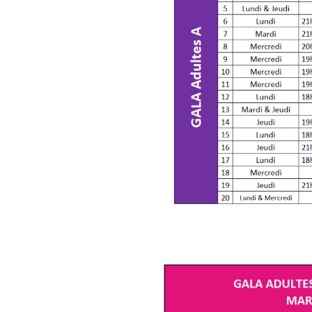
PLACES NUMÉROTÉES. Vous
Diagora au fur et à mesure
pas laisser de place libre