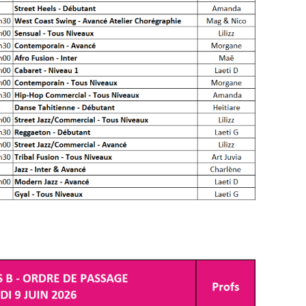
 choisirez vos places dans le Bascala &
 de votre arrivée sur les lieux. Veuillez ne
 entre vous.