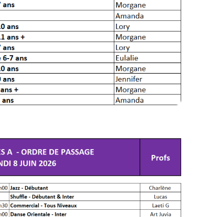
ns
 - 20h30
 - 23h15
nts ⚠️⚠️ :
cts cette année : 1 Gala Enfants/Ados et 4
n à sélectionner le(s) BON(S) GALA(S) : le
és par Gala est affiché sur la billetterie en
haite assister à plusieurs galas, il faudra
as correspondants.
rs doivent avoir un billet (y compris les
ront positionnés sur les genoux des parents),
n de jauge imposée du Bascala & Diagora. Les
atuits (justificatifs obligatoires).
 Il n'y a donc PAS DE