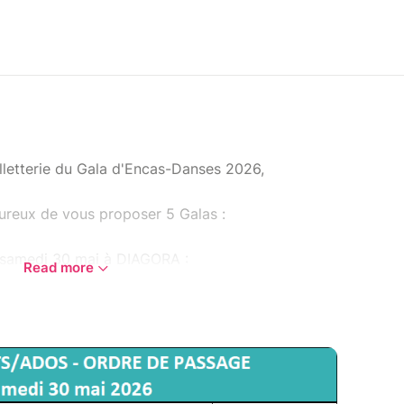
illetterie du Gala d'Encas-Danses 2026,
reux de vous proposer 5 Galas :
samedi 30 mai à DIAGORA :
Read more
à 19h30.
CALA :
ns
 - 20h30
 - 23h15