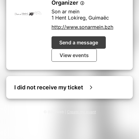
Organizer
Son ar mein
1 Hent Lokireg, Guimaëc
http://www.sonarmein.bzh
Send a message
View events
I did not receive my ticket
© Billetweb |
Create my event