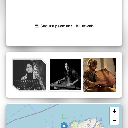
maintenant. Ce pays battu par la guerre, porte
des trésors milliaires à découvrir et à admirer.
Le répertoire de ce
concert honore les femmes à travers les
traditions religieuses des minorités
persécutées ou négligées. C’est un hommage à
toutes les femmes torturées, humiliées et
vendues dans les marchés aux esclaves. Nous
leur chantons notre solidarité et notre soutien.
Les chants seront interprétés en plusieurs
langues : araméen, arabe, grec, hébreu, et
kurmanji.
Liqaa sera accompagnée par Maëlle au qanûn
(cithare à cordes pincées), répandu dans tout
le Moyen-Orient, Florian Bellec aux
percussions.
+
Liqaa Marooqi chant
−
Maëlle Vallet kanoun