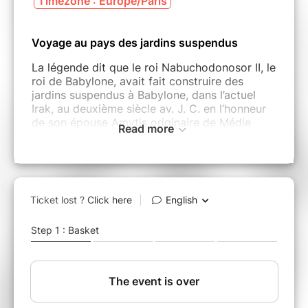
Timezone : Europe/Paris
Voyage au pays des jardins suspendus
La légende dit que le roi Nabuchodonosor II, le
roi de Babylone, avait fait construire des
jardins suspendus à Babylone, dans l’actuel
Irak, au deuxième siècle av. J. C. en l’honneur
de son épouse Amytis originaire de Médie
Read more
pour lui faire plaisir. Comme les montagnes
verdoyantes de son pays natal manquaient à
son épouse, il voulut l’honorer en créant des
paysages avec les arbres et les plantes de son
pays natal. Babylone était aussi la ville où a
été construite la tour de Babel, le symbole de
la division des langues.
Avec Ganthalia nous somme invités à écouter
une autre version de l’histoire de Babel, où le
lieu des divisions redevient un jardin où se
rencontrent de nombreux peuples, de
nombreuses langues et cultures. L’Irak, jadis
pays des jardins suspendus, ne l’est plus