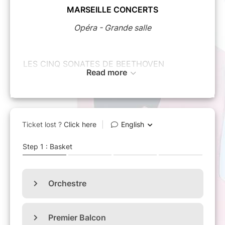
MARSEILLE CONCERTS
Opéra - Grande salle
LES CINQ SONATES DE BEETHOVEN
Read more
Gautier Capuçon est à la fois l’un des plus
grands violoncellistes du monde musical et un
musicien populaire. Qu’il joue à l’Orchestre
philharmonique de Berlin, aux obsèques de
Johnny, au sommet de la Tour-Eiffel ou du
Mont-Blanc, à Notre-Dame ou à Marseille, il
reste le même, concentré, chaleureux,
décontracté.
Partenaire fiable et ouvert, Frank Braley mène
une carrière atypique où la liberté a le dernier
mot.
Ensemble, ils jouent l’intégrale des cinq
sonates pour violoncelle et piano de