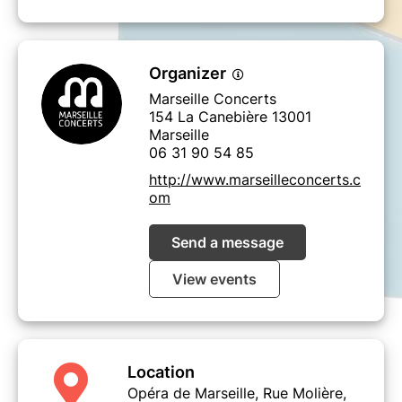
majeur op. 102 n° 1
Sonate pour violoncelle et piano n° 5 en ré
majeur op. 102 n° 2
Organizer
Marseille Concerts
154 La Canebière 13001
Gautier Capuçon,
violoncelle
Marseille
Frank Braley,
piano
06 31 90 54 85
http://www.marseilleconcerts.c
En co-réalisation avec la Ville de Marseille et l'Opéra
om
Municipal
Send a message
View events
Location
Opéra de Marseille, Rue Molière,