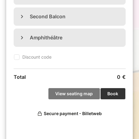
Beethoven.
De la fraîcheur des deux premières, à la
profondeur des deux dernières, en passant par
la générosité flamboyante de la
Troisième
,
tous les visages de Beethoven sont au rendez-
vous.
Un grand moment en perspective !
BEETHOVEN
Sonate pour violoncelle et piano n° 1 en fa
majeur op. 5 n° 1
Sonate pour violoncelle et piano n° 2 en sol
mineur op. 5 n° 2
Sonate pour violoncelle et piano n° 3 en la
majeur op. 69
Sonate pour violoncelle et piano n° 4 en ut