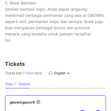
5. Mulai Bermain
Setelah berhasil login, Anda dapat langsung
menikmati berbagai permainan yang ada di GBOWIN,
seperti slot, permainan meja, dan lainnya. Anda juga
bisa mengakses berbagai bonus dan promosi
menarik yang tersedia untuk pemain terdaftar
ion
Tickets