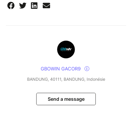
GBOWIN GACOR9
BANDUNG, 40111, BANDUNG, Indonésie
Send a message