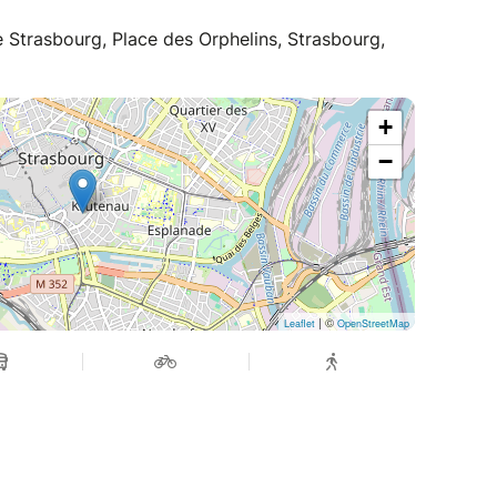
 Strasbourg, Place des Orphelins, Strasbourg,
+
−
| ©
Leaflet
OpenStreetMap