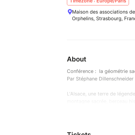
Timezone : Europe/Paris
Maison des associations de
Orphelins, Strasbourg, Fran
About
Conférence : la géométrie sa
Par Stéphane Dillenschneider
L'Alsace, une terre de légende
montagne sacrée, berceau his
territoire multi millénaire berc
Nous proposons de lever ce v
qu'on appela autrefois Altiton
Tickets