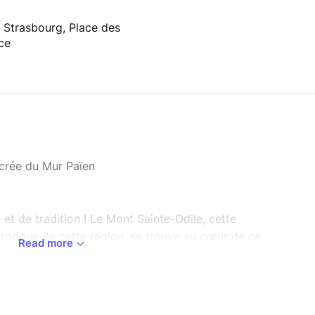
 Strasbourg, Place des
ce
crée du Mur Païen
 et de tradition ! Le Mont Sainte-Odile, cette
torique de cette région, se trouve au cœur de ce
Read more
é par les vicissitudes de la vie.
oile du mystère qui pèse sur ce mont ancien
a. Une conférence inédite, que ce soit à travers