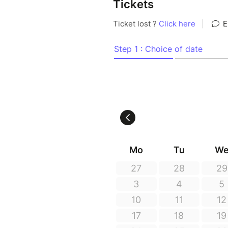
Tickets
Un voyage fascinant dans la 
Une expérience immersive, visu
De Dauphin Stephan
Avec
Stephan Dauphin & Cedric M