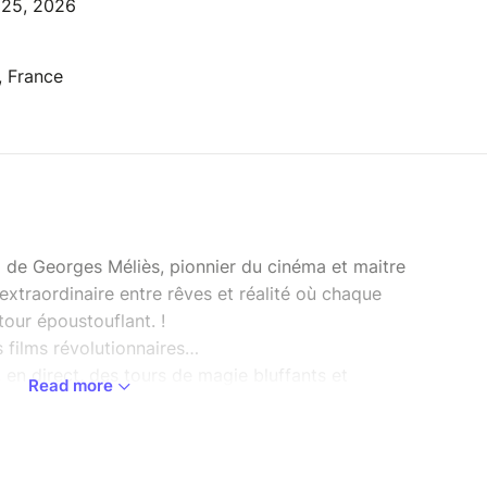
l 25, 2026
, France
x de Georges Méliès, pionnier du cinéma et maitre
extraordinaire entre rêves et réalité où chaque
our époustouflant. !
 films révolutionnaires…
 en direct, des tours de magie bluffants et
Read more
et effets spéciaux, le tout dans un décor
nt des histoires… il faisait croire à l’impossible.
vient réalité.