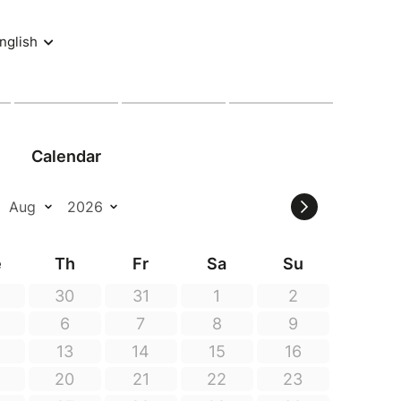
vie du premier magicien du cinéma.
elle et captivante, à partager en famille.
onnet & Jeremy Allamand