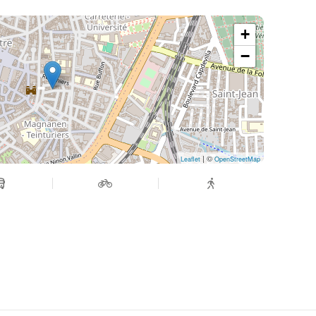
+
−
| ©
Leaflet
OpenStreetMap