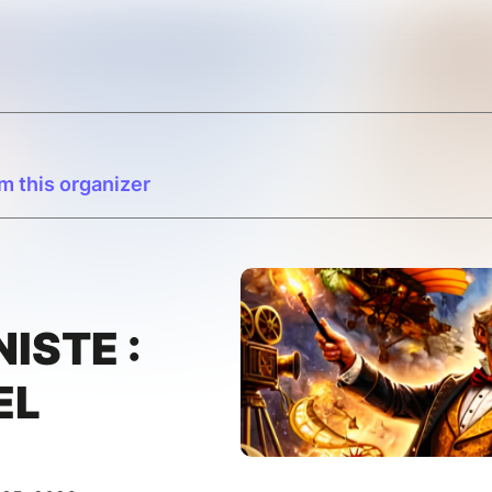
m this organizer
NISTE :
EL