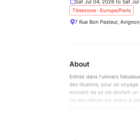
Sat Jul 04, 2026 to Sat Ju
Timezone : Europe/Paris
7 Rue Bon Pasteur, Avignon
About
Entrez dans l'univers fabuleu
des illusions, pour un voyage 
moment de sa vie devient un t
De ses débuts sur scène à ses
Tout prend vie sous vos yeux,
inattendus, émotions, humour 
fantastique et grandiose.
Méliès ne racontait pas seuleme
Et aujourd'hui, l’impossible de