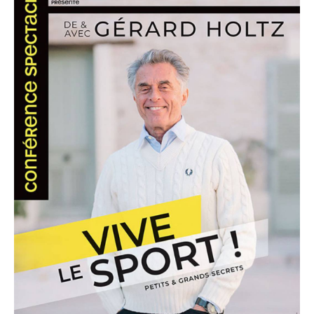
nous raconte les détails de la grande histoire :
comment le Tour de France est né, comment les
femmes ont été écartées longtemps des Jeux
Olympiques, le dopage, le racisme, les grandes
tricheries et les petites magouilles... les efforts, les
accidents, les amours, bref, les secrets... Gérard Holtz
nous offre une lecture intime de ses plus grands
héros en se faisant tour à tour conteur puis
personnages de ces incroyables aventures.
Mes passions
« Le théâtre et le sport sont mes deux passions.
Quarante-quatre ans d’exercice de mon métier de
journaliste, à la télévision, des Jeux Olympiques à la
coupe du monde de football, en passant par le Tour
de France, Roland Garros, le Dakar.
Mes huit livres intitulés Les 100 Histoires de Légende