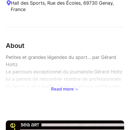
Hall des Sports, Rue des Écoles, 69730 Genay,
France
About
Petites et grandes légendes du sport... par Gérard
Holtz.
Le parcours exceptionnel du journaliste Gérard Holtz
lui a permis de rencontrer nombre de professionnels
du sport. Il en a gardé durant sa longue carrière des
Read more
photos, un ballon, des lettres, une raquette, un vélo,
une casquette… Et surtout des souvenirs !
Ce passionné de sport et conteur né nous promène
dans les coulisses des grands champions, nous
faisant pleurer avec l’histoire d’amour de Marcel
Cerdan ou rire avec la misogynie de Coubertin. Il