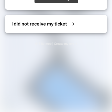
I did not receive my ticket
© Billetweb |
Create my event