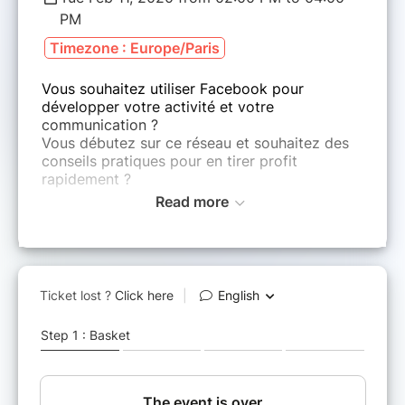
PM
Timezone : Europe/Paris
Vous souhaitez utiliser Facebook pour
développer votre activité et votre
communication ?
Vous débutez sur ce réseau et souhaitez des
conseils pratiques pour en tirer profit
rapidement ?
Read more
Nous ferons le point sur les principales
fonctionnalités d'une page Facebook
professionnelle.
Un temps sera consacré à la pratique selon les
besoins de chacun : créer un post ou un
évènement, concevoir un calendrier de
publication...
N'hésitez pas à venir avec vos questions et à
amener votre ordinateur.