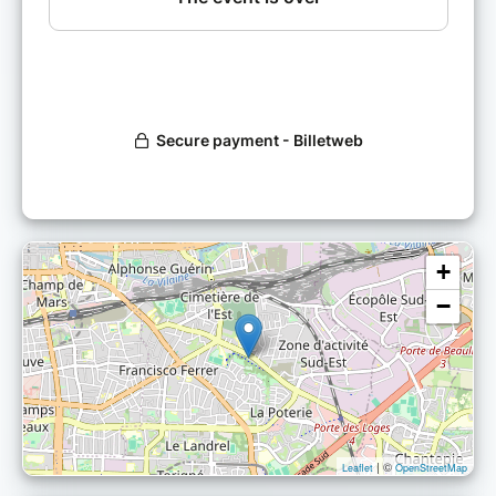
Pour permettre des échanges plus approfondis,
cet atelier est limité à 8 participants.
+
−
| ©
Leaflet
OpenStreetMap