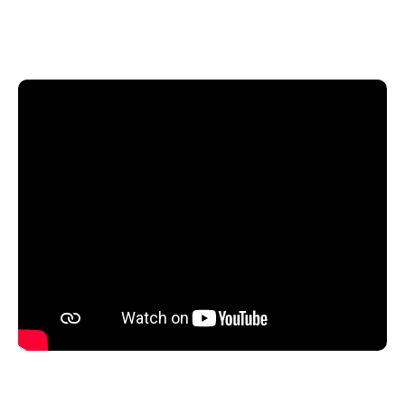
difficile".
Qui parfois est beaucoup plus difficile que prévu.
"Bouleversant, sobre et inoubliable" LA PROVENCE
"Un coup de coeur magistral" L'INFO TOUT COURT
"Une Médée des temps modernes" AVIGNON ET MOI
"La comédienne, superbe Ophélie Audon" SUDART-
CULTURE
"Un seul en scène à voir" C'EST QUOI LE TITRE
"Une pièce émouvante et poignante" LA
THEATREUSE