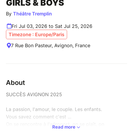
GIRLS & BOYS
By
Théâtre Tremplin
Fri Jul 03, 2026 to Sat Jul 25, 2026
Timezone : Europe/Paris
7 Rue Bon Pasteur, Avignon, France
About
SUCCÈS AVIGNON 2025
La passion, l'amour, le couple. Les enfants.
Vous savez comment c'est ...
On se rencontre à l'aéroport, on se plaît, on
Read more
emménage, on s'aime et puis vient le "moment