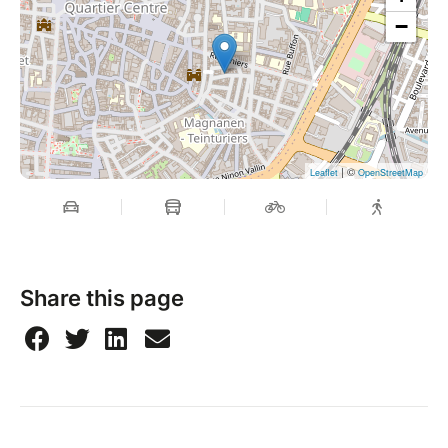
−
| ©
Leaflet
OpenStreetMap
Share this page