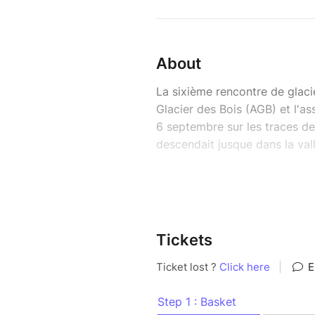
About
La sixième rencontre de glaci
Glacier des Bois (AGB) et l'a
6 septembre sur les traces de
descendait jusque dans la va
La journée s'organisera autou
par le recul du glacier, d'un 
pour l'après-midi, soit une m
sur la Mer de glace avec aper
Tickets
panoramique commentée depuis
Les interventions suivantes p
- Michel Cara, géophysicien 