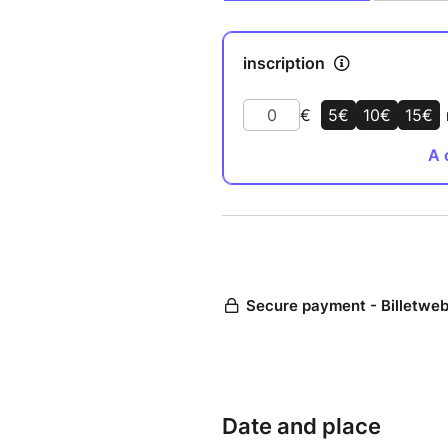
conduiront la balade du mati
retrouver la trace des deux h
Petit âge glaciaire;
- L’histoire géo-humaine des 
siècles passés sera évoquée en
glacier;
- Jean-Baptiste Bosson, glac
développement et l'intérêt éco
marge du glacier;
- Claude Lebahy, ingénieur fo
l'évolution et de la gestion de
- Joëlle Paccalet, historienne 
erratiques abandonnés par le 
Date and place