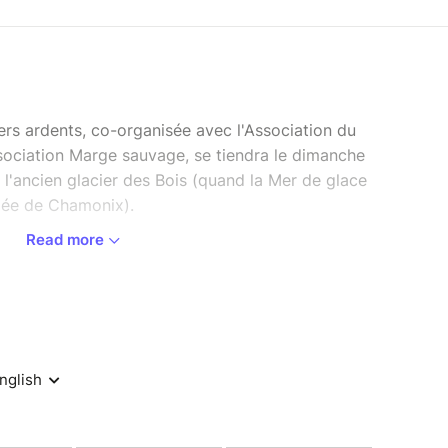
ers ardents, co-organisée avec l'Association du
ssociation Marge sauvage, se tiendra le dimanche
 l'ancien glacier des Bois (quand la Mer de glace
llée de Chamonix).
Read more
r d'une balade le matin sur les marges laissées
repas convivial à midi aux Tines, et deux options
ontée à la buvette du Chapeau et au point de vue
çu sur l'ancien Mauvais Pas, soit une vision
 la Flégère accessible en télécabine.
onctueront la journée:
(AGB), et Sylvain Coutterand, géomorphologue,