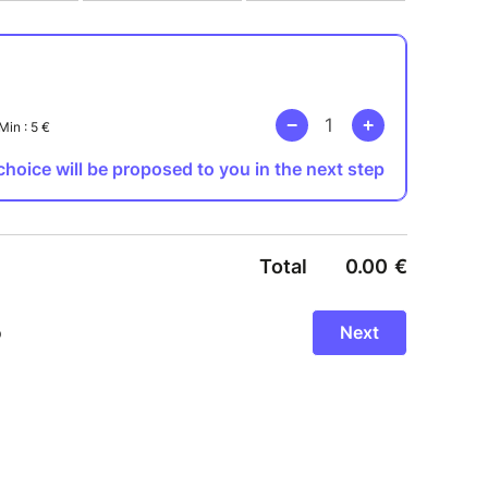
n et présenteront les recherches menées pour
ameaux détruits par l'avancée du glacier lors du
villages des Bois et des Tines au cours des
 lien avec l'avancée et le recul du front du
iologue (Marge sauvage) évoquera le
logique de la forêt primaire qui a poussé sur la
restier et Frédéric Ponsart (ONF) parleront de
 cette forêt;
de la vallée, parlera de l'exploitation des blocs
glacier et guidera la balade au Chapeau;