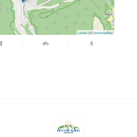
| ©
Leaflet
OpenStreetMap