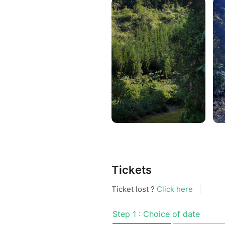
végétation et les parfums de
est apprécié par les habitant
une belle balade accessible et
nature , idéale pour les famil
Niveau de difficulté : FACILE
Tickets