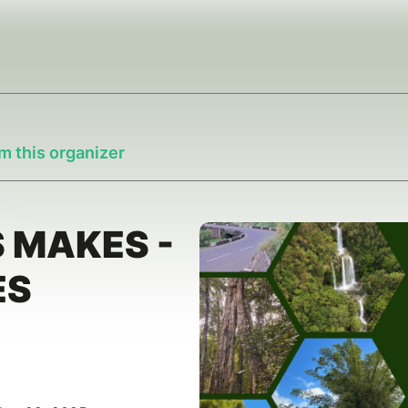
m this organizer
S MAKES -
ES