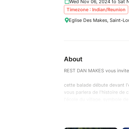
Wed Nov 06, 2024 to Sat 
Timezone : Indian/Reunion
Eglise Des Makes, Saint-Lo
About
REST DAN MAKES vous invite à
cette balade débute devant l'
vous parlera de l'histoire de 
l'école du village, symbole de
générations, avant de rejoin
lieu de connaissance des merv
entier
la balade se poursuit ensuite 