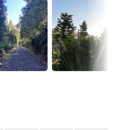
 la nature accompagneront vos pas, ce chemin
s pour leur marche quotidienne et sportive.
 enrichissante, mêlant patrimoine, science et
les, curieux et amoureux de la plaine des Makes