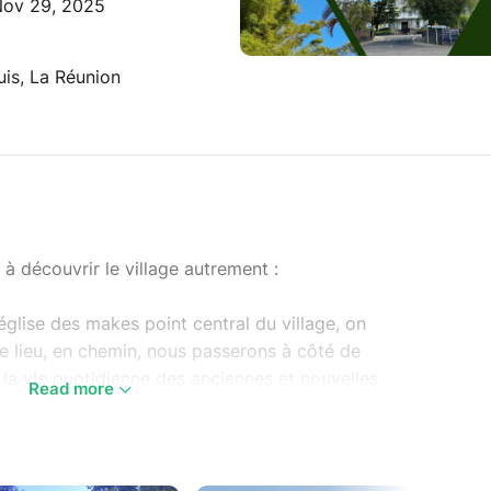
Nov 29, 2025
uis, La Réunion
 découvrir le village autrement :
église des makes point central du village, on
ce lieu, en chemin, nous passerons à côté de
 la vie quotidienne des anciennes et nouvelles
Read more
dre l'observatoire astronomique des Makes haut
eilles du ciel austral, reconnu dans le monde
sur le sentier des goyaviers ou la fraicheur de la