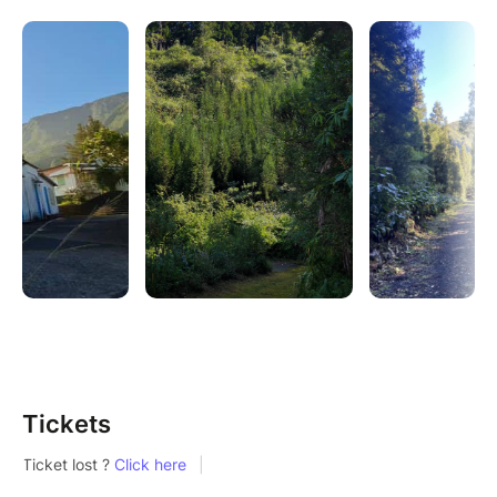
animateur-guide et médiateur sceintifique, découvrez
ce que seuls ceux qui vivent ici peuvent raconter.
Prenez le temps de marcher, de respirer et de vous
émerveiller.
Chaque balade est une rencontre
Chaque histoire est un souvenir
Respirez. Émerveillez-vous. Vivez les Makes
Niveau de difficulté : FACILE. durée 2H
Tickets