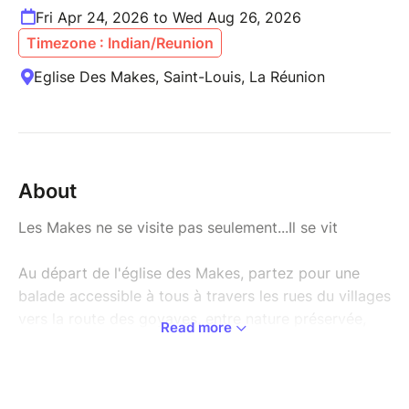
Fri Apr 24, 2026 to Wed Aug 26, 2026
Timezone : Indian/Reunion
Eglise Des Makes, Saint-Louis, La Réunion
About
Les Makes ne se visite pas seulement...Il se vit
Au départ de l'église des Makes, partez pour une
balade accessible à tous à travers les rues du villages
vers la route des goyaves, entre nature préservée,
Read more
histoire locale et anecdotes surprenantes.
Accompagné de Jimmy, habitant passionné,