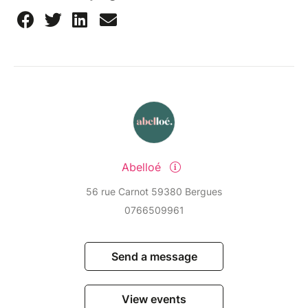
Abelloé
56 rue Carnot 59380 Bergues
0766509961
Send a message
View events