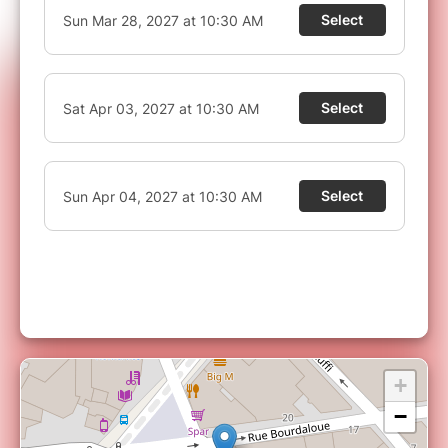
VOUS N'AVEZ PAS RECU VOTRE BILLET ?
Les réservations via Billetweb (notre partenaire
de billetterie sécurisée) sont disponibles en
temps réel.
En cas de non réception de votre
billet, attention à ne pas confondre
l'identification auprès de votre banque et la
confirmation d'achat. Le SMS de votre banque
autorise la tentative de transaction mais ne
garantie pas le paiement, il faut attendre l'écran
suivant (retour sur le site) pour savoir si le
paiement est passé ou non.
+
−