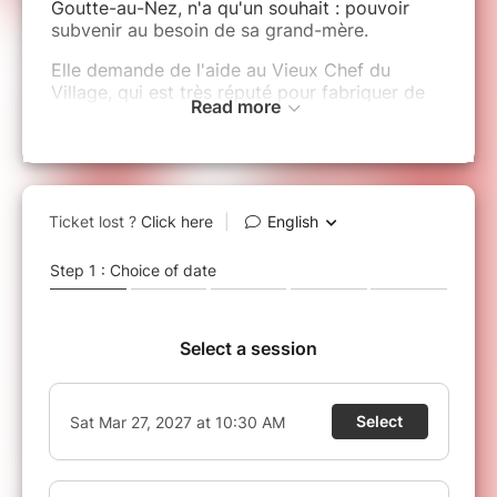
Goutte-au-Nez, n'a qu'un souhait : pouvoir
subvenir au besoin de sa grand-mère.
Elle demande de l'aide au Vieux Chef du
Village, qui est très réputé pour fabriquer de
Read more
arcs exceptionnels.
Touché par la détermination de la jeune
Apache, il l'encourage pour qu'elle parte à
l'aventure, dans une quête initiatique à travers
la forêt des grands Cèdres Rouges pour
découvrir un savoir ancestral.
Saura-t-elle trouver l'Arbre Sacré et
comprendre la fabrication des arcs ?
Bébé de moins d'1 an
Le bruit pendant un spectacle
(applaudissements, musiques, etc) étant trop
perturbant pour un nourrisson, nous sommes
au regret de ne pas autoriser l'entrée pour les
enfants de moins d'1 an.